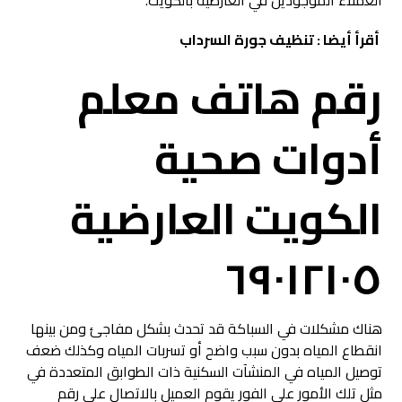
العملاء الموجودين في العارضية بالكويت.
أقرأ أيضا :
تنظيف جورة السرداب
رقم هاتف معلم
أدوات صحية
الكويت العارضية
٦٩٠١٢١٠٥
هناك مشكلات في السباكة قد تحدث بشكل مفاجئ ومن بينها
انقطاع المياه بدون سبب واضح أو تسربات المياه وكذلك ضعف
توصيل المياه في المنشآت السكنية ذات الطوابق المتعددة في
مثل تلك الأمور على الفور يقوم العميل بالاتصال على رقم