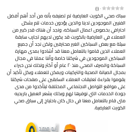
)
٠
(
٠
سباك صحي الكويت العارضية تم تصنيفه بأنه من أحد أهم أفضل
الفنيين الموجودين لدينا والذين يؤدون خدمات تتم بشكل
احترافي بخصوص اعمال السباكه، ونجد أن هناك قدر كبير من
العملاء في العارضية بالكويت قد يكون لديهم تجارب سابقة
سيئة مع بعض السباكين الغير محترفين ولكن نجد أن جميع
العملاء الذين قاموا بالتعامل معنا قد أشادوا بمدى مهارة
السباكين الموجودين في شركتنا خاصة وأننا عملنا في مجال
السباكة والصرف الصحي منذ ٢٠ عام أو أكثر ولذلك نحن خبراء
بمجال الصيانة الصحية والتركيبات ويمكن للعملاء وبكل تأكيد أن
يقوموا بقراءة تعليقات العملاء السابقين على صفحات شركتنا
على مواقع التواصل الاجتماعي المختلفة ليتأكدوا من مدى
جودة الخدمات التي نوفرها لهم وبذلك يشعر العميل باريحيه
متى قام بالتعامل معنا في حال كان باحتياج إلى سباق صحي
الكويت العارضية.