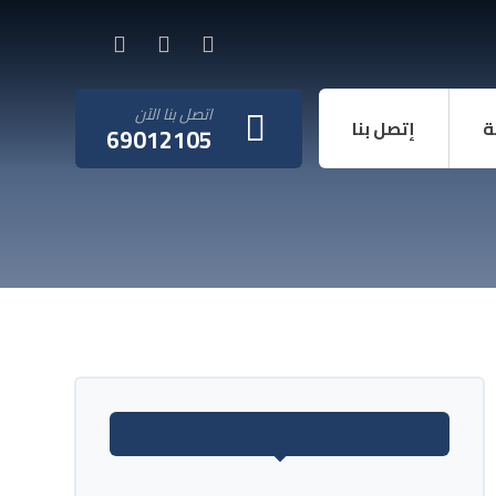
اتصل بنا الآن
ة
إتصل بنا
69012105