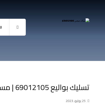
ال
تسليك بواليع 69012105 | مسلك بالوعة المطبخ
25 يوليو، 2023