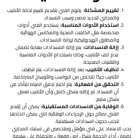
تقييم المشكلة:
يقوم الفني بتقديم تقييم لحالة الأنابيب
والمجاري لتحديد مصدر وسبب الانسداد.
استخدام الأدوات المناسبة:
يستخدم الفني أدوات
متخصصة مثل الكابلات الصحية والمكانس الهوائية
والمطارق الهيدروليكية لإزالة الانسدادات.
إزالة الانسدادات:
يتم إزالة الانسدادات بعناية لضمان
عدم تلف الأنابيب، وذلك باستخدام الأدوات المناسبة
والتقنيات الصحيحة.
تنظيف الأنابيب:
بعد إزالة الانسدادات، يتم تنظيف
الأنابيب جيدًا للتخلص من الرواسب والأوساخ المتراكمة.
التحقق من الفعالية:
يتم اختبار تدفق المياه للتأكد من
أن الانسداد تم إزالته بشكل كامل وأن الأنابيب تعمل
بشكل سليم.
الوقاية من الانسدادات المستقبلية:
يمكن أن يُقدم
الفني نصائح حول الإجراءات الوقائية التي يمكن اتخاذها
لتجنب حدوث انسدادات مستقبلية.
يجب الاعتماد على فني مؤهل ومتخصص في تسليك المجاري
لضمان أداء الخدمة بشكل آمن وفعال، وللحفاظ على سلامة