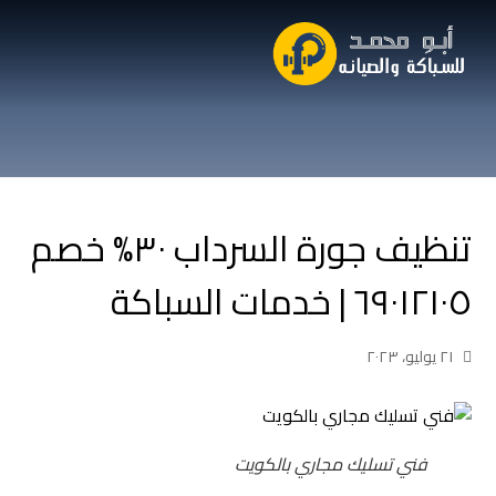
تنظيف جورة السرداب ٣٠% خصم
٦٩٠١٢١٠٥ | خدمات السباكة
٢١ يوليو، ٢٠٢٣
فني تسليك مجاري بالكويت