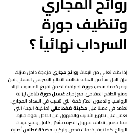
روائح المجاري
وتنظيف جورة
السرداب نهائياً
؟
إذا كنت تعاني من انبعاث
روائح مجاري
مزعجة داخل منزلك،
فإن الحل يبدأ من العناية بنظافة النظام التصريفي السفلي. نحن
نوفر خدمة
سحب جورة
احترافية تضمن تفريغ المنسوب الزائد
ومنع الطفح المفاجئ، مع إجراء
غسيل جورة
شامل لإزالة
الرواسب والدهون المتراكمة التي تتسبب في انسداد المجاري.
نعتمد في عملنا على
مكينة ضغط عالي
(ماكينة الجت) التي
تعمل على تطهير الأنابيب والمنهول من الداخل بقوة جبارة،
مما يضمن تنظيف منهول الصرف بشكل كامل ومنع عودة
الروائح. كما نوفر خدمات فحص وتركيب
مضخة غطاس
أصلية