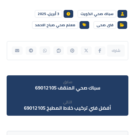
سباك صحي الكويت
3 أبريل، 2025
فنى صحى
معلم صحي صباح الاحمد
سابق
سباك صحي المنقف 69012105
التالي
أفضل فني تركيب خلاط المطبخ 69012105