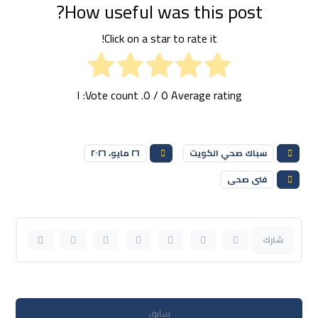
How useful was this post?
Click on a star to rate it!
١
/ ٥. Vote count:
٥
Average rating
سباك صحي الكويت
٢٦ مايو، ٢٠٢٦
فنى صحى
سابق