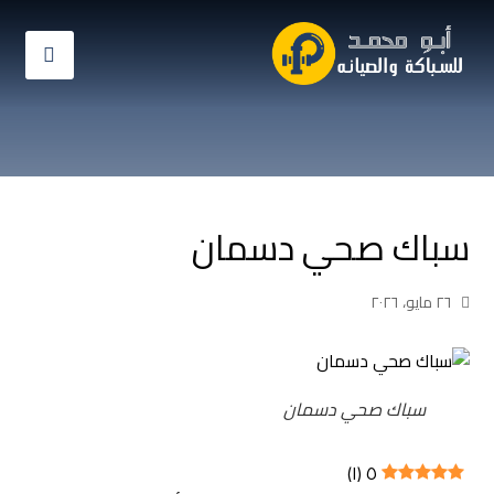
سباك صحي دسمان
٢٦ مايو، ٢٠٢٦
سباك صحي دسمان
)
١
(
٥