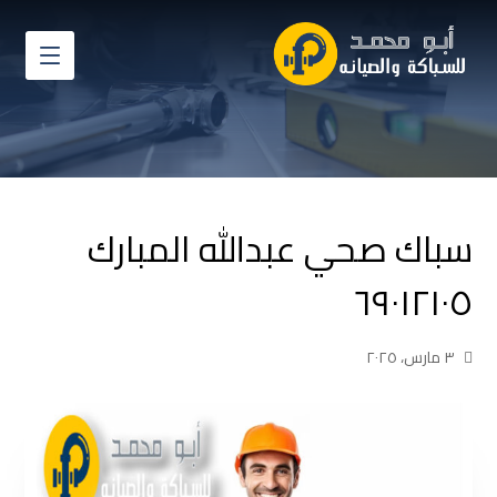
سباك صحي عبدالله المبارك
٦٩٠١٢١٠٥
٣ مارس، ٢٠٢٥