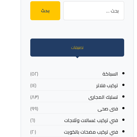
بحث
تصنيفات
السباكة
(٥٢)
تركيب فلاتر
(١٤)
تسليك المجارى
(٨٣)
فنى صحى
(٩٩)
فني تركيب غسالات وثلاجات
(٦)
فني تركيب مضخات بالكويت
(٢٠)