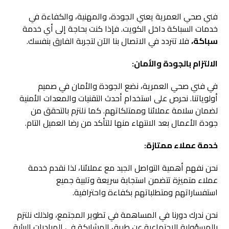
فني صحي العمرية يعني الجودة، والمهنية، والكفاءة في
خدمات السباكة داخل الكويت. فإذا كنت بحاجة إلى أي خدمة
سباكة،
فلا تتردد في الاتصال بنا الآن لتجربة الفارق بنفسك.
الالتزام بالجودة والأمان:
في فني صحي العمرية، نضع الجودة والأمان في صميم
أولوياتنا. نحرص على استخدام أحدث التقنيات والمعدات الأمنية
لضمان سلامة عملائنا وممتلكاتهم. كما نلتزم بالتحقق من
جودة الأعمال بعد الانتهاء منها للتأكد من رضا العميل التام.
خدمة عملاء ممتازة:
نحن نفهم أهمية التواصل الجيد مع عملائنا، لذا نقدم خدمة
عملاء متميزة تتضمن استجابة سريعة وتلبية جميع
استفساراتهم ومتطلباتهم بكفاءة واحترافية.
نحن ندرك دورنا في المساهمة في تطوير المجتمع، ولذلك نلتزم
بالمسؤولية الاجتماعية عن طريق المشاركة في المبادرات البيئية