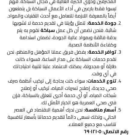
المحترفين وذوي الخبرة العالية في مجال السباكة. فهم
ليسوا فقط بارعين في أداء الأعمال السباكة بل يتمتعون
أيضاً بالمعرفة اللازمة للتعامل مع أحدث التقنيات والمواد.
جودة الخدمة:
تتمثل رؤيتنا في تقديم خدمة لا تشوبها
شائبة. فنحن نضمن أن كل عمل
سباكة
نقوم به يتم
بدقة فائقة وبمواد عالية الجودة، لضمان استدامة
وكفاءة الأنظمة الصحية.
توافر الخدمة:
بفضل فريق عملنا المؤهل والمنظم، نحن
نقدم خدمات السباكة على مدار الساعة. فسواء كانت
طارئة أو مجدولة، يمكنك الاعتماد علينا لتلبية احتياجاتك
في أي وقت.
تنوع الخدمات:
سواء كنت بحاجة إلى تركيب أنظمة صرف
صحي جديدة، إصلاح تسربات المياه، تركيب أو إصلاح
شبكات المياه، أو أي خدمة أخرى تتعلق بالسباكة، فإن
فني صحي العمرية هو الخيار الأمثل لك.
أسعار منافسة:
نحن ندرك أهمية الاقتصاد في العصر
الحالي، ولذلك نسعى دائماً لتقديم خدماتنا بأسعار تنافسية
تتناسب مع جميع العملاء.
رقم الاتصال: ٦٩٠١٢١٠٥