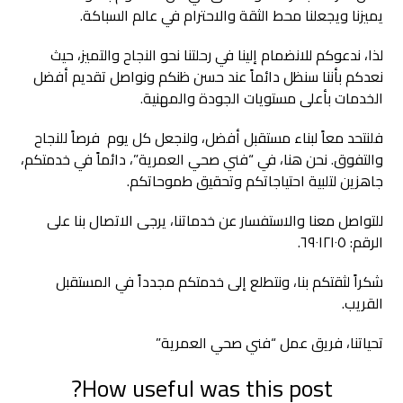
يميزنا ويجعلنا محط الثقة والاحترام في عالم السباكة.
لذا، ندعوكم للانضمام إلينا في رحلتنا نحو النجاح والتميز، حيث
نعدكم بأننا سنظل دائماً عند حسن ظنكم ونواصل تقديم أفضل
الخدمات بأعلى مستويات الجودة والمهنية.
فلنتحد معاً لبناء مستقبل أفضل، ولنجعل كل يوم فرصاً للنجاح
والتفوق. نحن هنا، في “فني صحي العمرية”، دائماً في خدمتكم،
جاهزين لتلبية احتياجاتكم وتحقيق طموحاتكم.
للتواصل معنا والاستفسار عن خدماتنا، يرجى الاتصال بنا على
الرقم: ٦٩٠١٢١٠٥.
شكراً لثقتكم بنا، ونتطلع إلى خدمتكم مجدداً في المستقبل
القريب.
تحياتنا، فريق عمل “فني صحي العمرية”
How useful was this post?