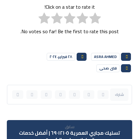
Click on a star to rate it!
No votes so far! Be the first to rate this post.
ASRA AHMED
٢٨ فبراير، ٢٠٢٤
فنى صحى
سابق
تسليك مجاري العمرية ٦٩٠١٢١٠٥ | أفضل خدمات