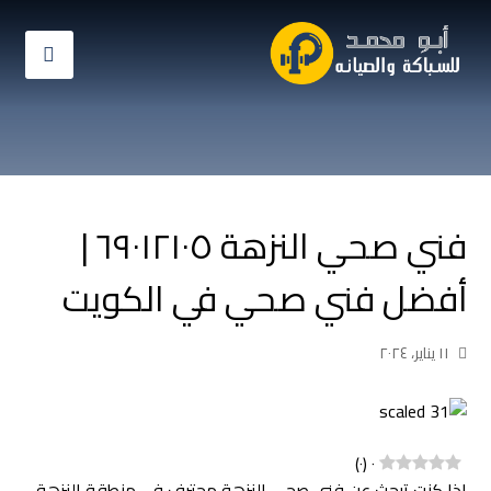
فني صحي النزهة ٦٩٠١٢١٠٥ |
أفضل فني صحي في الكويت
١١ يناير، ٢٠٢٤
)
٠
(
٠
إذا كنت تبحث عن فني صحي النزهة محترف في منطقة النزهة