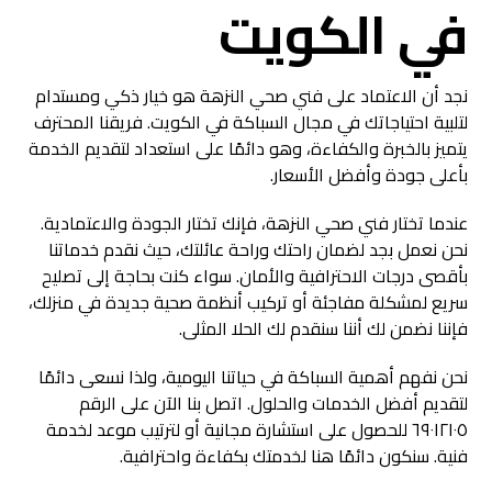
في الكويت
نجد أن الاعتماد على فني صحي النزهة هو خيار ذكي ومستدام
لتلبية احتياجاتك في مجال السباكة في الكويت. فريقنا المحترف
يتميز بالخبرة والكفاءة، وهو دائمًا على استعداد لتقديم الخدمة
بأعلى جودة وأفضل الأسعار.
عندما تختار فني صحي النزهة، فإنك تختار الجودة والاعتمادية.
نحن نعمل بجد لضمان راحتك وراحة عائلتك، حيث نقدم خدماتنا
بأقصى درجات الاحترافية والأمان. سواء كنت بحاجة إلى تصليح
سريع لمشكلة مفاجئة أو تركيب أنظمة صحية جديدة في منزلك،
فإننا نضمن لك أننا سنقدم لك الحلا المثلى.
نحن نفهم أهمية السباكة في حياتنا اليومية، ولذا نسعى دائمًا
لتقديم أفضل الخدمات والحلول. اتصل بنا الآن على الرقم
٦٩٠١٢١٠٥ للحصول على استشارة مجانية أو لترتيب موعد لخدمة
فنية. سنكون دائمًا هنا لخدمتك بكفاءة واحترافية.