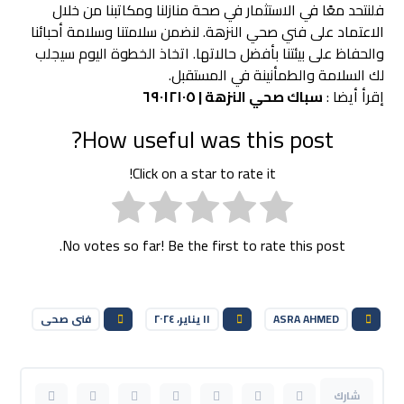
فلنتحد معًا في الاستثمار في صحة منازلنا ومكاتبنا من خلال
الاعتماد على فني صحي النزهة. لنضمن سلامتنا وسلامة أحبائنا
والحفاظ على بيئتنا بأفضل حالاتها. اتخاذ الخطوة اليوم سيجلب
لك السلامة والطمأنينة في المستقبل.
إقرأ أيضا :
سباك صحي النزهة | ٦٩٠١٢١٠٥
How useful was this post?
Click on a star to rate it!
No votes so far! Be the first to rate this post.
ASRA AHMED
١١ يناير، ٢٠٢٤
فنى صحى