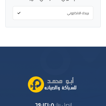
اتصل بنا:
٦٩٠١٢١٠٥