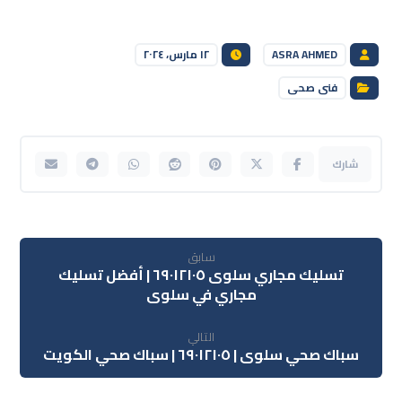
ASRA AHMED
١٢ مارس، ٢٠٢٤
فنى صحى
سابق
تسليك مجاري سلوى ٦٩٠١٢١٠٥ | أفضل تسليك
مجاري في سلوى
التالي
سباك صحي سلوى | ٦٩٠١٢١٠٥ | سباك صحي الكويت