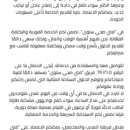
وغيرها الكثير. سواء كنتم في حاجة إلى إصلاح عاجل أو تركيب
جديد، يمكنكم الاعتماد علينا لتقديم الخدمة بأعلى مستويات
الجودة.
في “فني صحي سلوى”، نضمن لكم الخدمة الفورية والتكلفة
الفعّالة. نحن نفهم أهمية الوقت والمال، ولذلك نسعى دائمًا
لتقديم الحلول بأسرع وقت ممكن وبتكلفة معقولة تتناسب مع
ميزانيتكم.
للتواصل معنا والاستفادة من خدماتنا، يُرجى الاتصال بنا على
الرقم: ٦٩٠١٢١٠٥. فريق “فني صحي سلوى” مستعد دائمًا لتلبية
احتياجاتكم وتوفير الحلول السباكة المثالية التي تضمن راحتكم
وراحة عقولكم.
لا تتردد في الاتصال بنا في أي وقت من اليوم، فنحن متواجدون
لخدمتكم على مدار الساعة. سواء كنتم تواجهون مشكلة طارئة
تتطلب تدخلًا فوريًا أو ترغبون في القيام بعملية صيانة دورية،
فإننا نضمن لكم الاستجابة السريعة والخدمة الممتازة.
بفضل فريقنا المدرب والمتخصص، يمكنكم الاعتماد على “فني