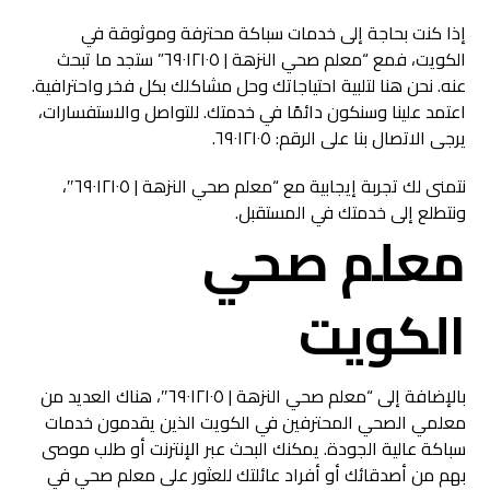
إذا كنت بحاجة إلى خدمات سباكة محترفة وموثوقة في
الكويت، فمع “معلم صحي النزهة | ٦٩٠١٢١٠٥” ستجد ما تبحث
عنه. نحن هنا لتلبية احتياجاتك وحل مشاكلك بكل فخر واحترافية.
اعتمد علينا وسنكون دائمًا في خدمتك. للتواصل والاستفسارات،
يرجى الاتصال بنا على الرقم: ٦٩٠١٢١٠٥.
نتمنى لك تجربة إيجابية مع “معلم صحي النزهة | ٦٩٠١٢١٠٥″،
ونتطلع إلى خدمتك في المستقبل.
معلم صحي
الكويت
بالإضافة إلى “معلم صحي النزهة | ٦٩٠١٢١٠٥″، هناك العديد من
معلمي الصحي المحترفين في الكويت الذين يقدمون خدمات
سباكة عالية الجودة. يمكنك البحث عبر الإنترنت أو طلب موصى
بهم من أصدقائك أو أفراد عائلتك للعثور على معلم صحي في