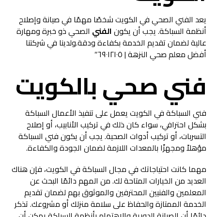
يعد الفني الصحي في الكويت شخصًا مهمًا في صيانة وإصلاح
أنظمة السباكة. يجب أن يكون
الفني
الصحي ذو خبرة ومهارة
عالية لضمان تقديم الخدمة بكفاءة ودقة.ولدينا في شركتنا
أفضل معلم صحي النزهة | ٦٩٠١٢١٠٥″
فني صحي بالكويت
فني السباكة في الكويت يعمل على تنفيذ الأعمال السباكة
بشكل احترافي، سواء كان ذلك في تركيب الأنابيب، أو إصلاح
التسربات، أو تركيب أدوات الصحية. يجب أن يكون فني السباكة
مؤهلاً ومجهزًا بالمعدات اللازمة لضمان الجودة والكفاءة.
مهما كانت احتياجاتك في مجال السباكة في الكويت، فإن هناك
العديد من الخيارات المتاحة لك. من المهم دائمًا البحث عن
المعلمين والفنيين المحترفين والموثوق بهم لضمان تقديم
الخدمة الممتازة والحفاظ على سلامة منزلك أو مشروعك. تذكر
دائمًا أن الصيانة الدورية والاهتمام بأنظمة السباكة يمكن أن