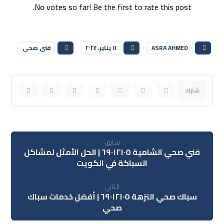
No votes so far! Be the first to rate this post.
ASRA AHMED
١١ يناير، ٢٠٢٤
فنى صحى
سابق
فني صحي الشامية ٦٩٠١٢١٠٥ | الحل الأمثل لمشاكل
السباكة في الكويت
التالي
سباك صحي النزهة ٦٩٠١٢١٠٥ | أفضل خدمات سباك
صحي