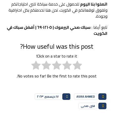
اتصلوا بنا اليوم
للحصول على خدمة سباكة تلبي احتياجاتكم
وتفوق توقعاتكم في الكويت. نحن هنا لخدمتكم بكل احترافية
وجودة.
تابع أيضا :
سباك صحي اليرموك | ٦٩٠١٢١٠٥ | أفضل سباك في
الكويت
How useful was this post?
Click on a star to rate it!
No votes so far! Be the first to rate this post.
ASRA AHMED
١٧ ديسمبر، ٢٠٢٣
فنى صحى