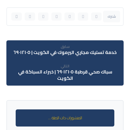
سابق
خدمة تسليك مجاري اليرموك في الكويت | ٦٩٠١٢١٠٥
التالي
سباك صحي قرطبة ٦٩٠١٢١٠٥ | خبراء السباكة في
الكويت
المنشورات ذات الصلة ...