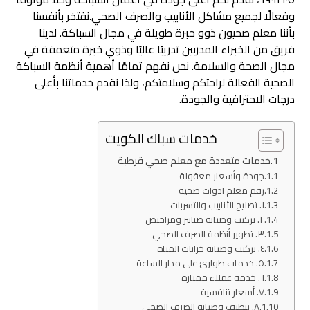
وفعالًا لجميع مشاكل الأنابيب والصرف الصحي.نفتخر بأنفسنا
بأننا معلم صحيون ذوو خبرة طويلة في مجال السباكة. لدينا
فريق من الخبراء المدربين تدريبًا عاليًا وذوي خبرة متعمقة في
مجال الصحة والسلامة. نحن نفهم تمامًا أهمية أنظمة السباكة
الصحية الفعالة لراحتكم وسلامتكم، ولذا نقدم خدماتنا بأعلى
درجات الاحترافية والجودة.
خدمات سباك الكويت
خدمات متعددة مع معلم صحي قرطبة
جودة وأسعار معقولة
رقم معلم ادوات صحية
١. تصليح الأنابيب والتسربات
٢. تركيب وصيانة صنابير ومراحيض
٣. تطوير أنظمة الصرف الصحي
٤. تركيب وصيانة خزانات المياه
٥. خدمات طوارئ على مدار الساعة
٦. خدمة عملاء ممتازة
٧. أسعار تنافسية
٨. تنظيف وصيانة الصرف الصحي