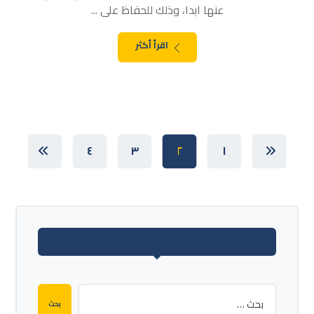
عنها ابدا، وذلك للحفاظ على ...
اقرأ أكثر
٤
٣
٢
١
بحث