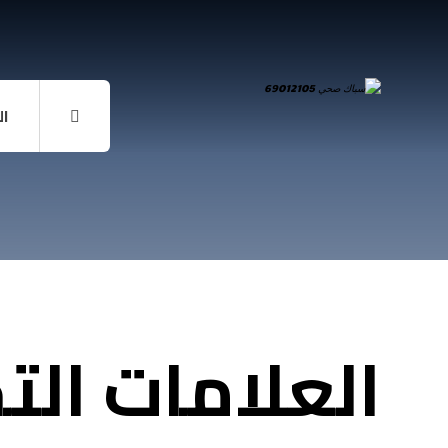
ال
العلامات الت