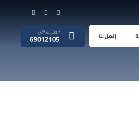
اتصل بنا الآن
ة
إتصل بنا
69012105