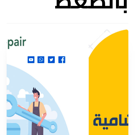
بالضغط