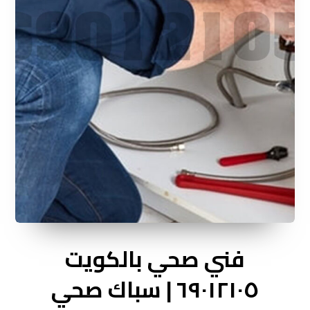
فني صحي بالكويت
٦٩٠١٢١٠٥ | سباك صحي