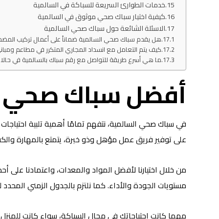
خدمات الطوارئ السريعة للسباكة في السالمية
كيفية اختيار سباك صحي موثوق في السالمية
الاسئلة الشائعة حول سباك صحي السالمية
هل يقدم سباك صحي السالمية ضماناً على أعمال تركيب المضخ
كيف يتم التعامل مع انسداد المجاري المتكرر في مطاعم ومبان
ما هي أسرع طريقة للتواصل مع رقم سباك بالسالمية في حالات
أفضل سباك صحي ا
في سباك صحي السالمية، نتفهم تمامًا أهمية تلبية احتياجات
على توفير فريق عمل مؤهل وذو خبرة، يتمتع بالمهارة والكفا
من خلال اختيارنا لأفضل المواد والمعدات، واعتمادنا على أح
مستويات الجودة والأداء. كما نلتزم بالجدول الزمني المحدد
مهما كانت احتياجاتك في مجال السباكة، سواء كانت للمنزل أ