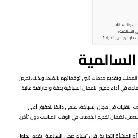
ات والسخانات
ي السالمية؟
 طوارئ خرير المياه؟
لسالمية
 العملاء وتقديم خدمات تلبي توقعاتهم بالضبط. ولذلك، نحرص
ءة في أداء جميع الأعمال السباكية بدقة واحترافية عالية.
دث التقنيات في مجال السباكة، نسعى دائمًا لتحقيق أعلى
 للعمل، لضمان تقديم الخدمات في الوقت المناسب دون تأخير.
و المنشأة التجارية، فإن “سباك صحي السالمية” يقدم الحلول