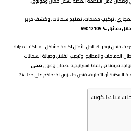
ني وضمان عمل الأنظمة الصحية بشكل فعال وموثوق.
مجاري. تركيب مضخات، تصليح سخانات، وكشف خرير
خلال دقائق 📞
69012105
رعة، فنحن نوفر لك الحل الأمثل لكافة مشاكل السباكة المنزلية.
طال الحمامات والمطابخ، وتركيب الفلاتر، وصيانة السخانات
 يتواجد فريقنا في نقاط استراتيجية لضمان وصول
صحى
إليك في وقت قياسي. سواء كنت في قطع السالمية السكنية أو التجارية، فنحن جاهزون لخدمتكم على مدار 24
ات سباك الكويت