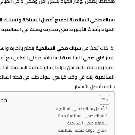
متخصصًا يضمن توفير المياه بشكل آمن وصحي داخل المبا
سباك صحي السالمية لجميع أعمال السباكة وتسليك ال
المياه بأحدث الأجهزة. فني محترف يصلك في السالمية 
إذا كنت تبحث عن
سباك صحي السالمية
يتمتع بالخبرة والس
يتميز
فني صحي السالمية
لدينا بالقدرة على التعامل مع أع
المركزية بدقة عالية. نحن ندرك ازدحام منطقة السالمية، لذا
السالمية
ساعة بأفضل الأسعار
خدم
أفضل سباك صحي السالمية
سباك صحي السالمية ممتاز
معلم صحي السالمية
فني أدوات صحية السالمية