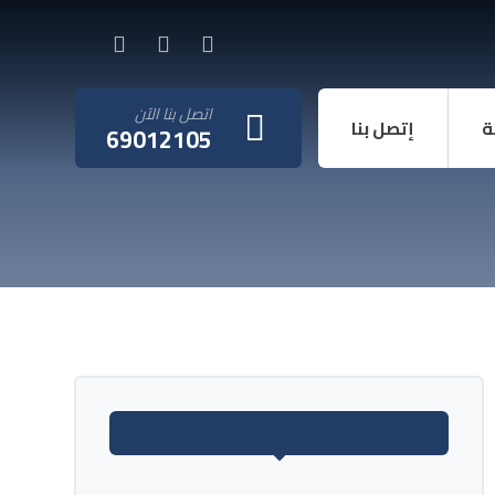
اتصل بنا الآن
ة
إتصل بنا
69012105